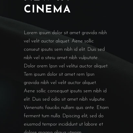
CINEMA
Lorem ipsum dolor sit amet gravida nibh
vel velit auctor aliquet. Aene sollic
conseut ipsutis sem nibh id elit. Duis sed
nibh vel a siteiu amet nibh vulputate.
Dolor orem Ipsn vel velitui auctor aliquet.
Tem ipsum dolor sit amet rem Ipsn
gravida nibh vel velit auctor aliquet.
Aene sollic consequat ipsutis sem nibh id
elit. Duis sed odio sit amet nibh vulputie.
Venenatis faucibs nullam quis ante. Etiam
ferment tum nulla. Dpiscing elit, sed do
eiusmod tempor incididunt ut labore et
dolore magna aliqua utenim.