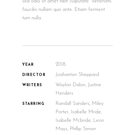
sed odio sit amet nibh vulputate. Venenatis
faucibs nullam quis ante. Etiam ferment
tum nulla.
2018.
YEAR
Joahanton Sheppard
DIRECTOR
Waylon Dalon, Justine
WRITERS
Henders
Randall Sanders, Miley
STARRING
Porter, Isabelle Mride,
Isabelle Mcbride, Leon
Mays, Phillip Simon