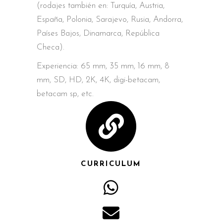
(rodajes también en: Turquía, Austria,
España, Polonia, Sarajevo, Rusia, Andorra,
Países Bajos, Dinamarca, República
Checa).
Experiencia: 65 mm, 35 mm, 16 mm, 8
mm, SD, HD, 2K, 4K, digi-betacam,
betacam sp, etc.
CURRICULUM